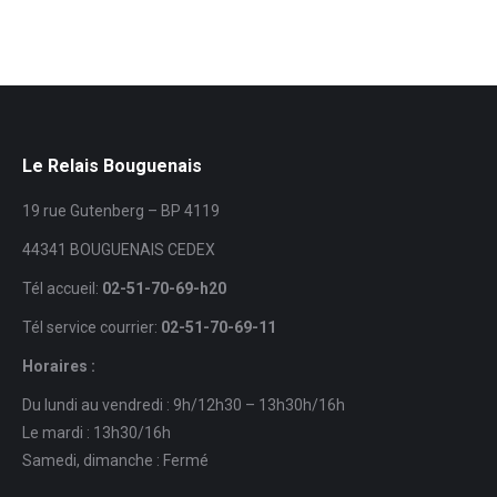
Le Relais Bouguenais
19 rue Gutenberg – BP 4119
44341 BOUGUENAIS CEDEX
Tél accueil:
02-51-70-69-h20
Tél service courrier:
02-51-70-69-11
Horaires :
Du lundi au vendredi : 9h/12h30 – 13h30h/16h
Le mardi : 13h30/16h
Samedi, dimanche : Fermé