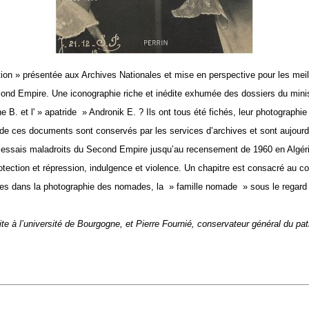
tion » présentée aux Archives Nationales et mise en perspective pour les meille
cond Empire. Une iconographie riche et inédite exhumée des dossiers du mini
t l' » apatride » Andronik E. ? Ils ont tous été fichés, leur photographie f
s de ces documents sont conservés par les services d’archives et sont aujour
iers essais maladroits du Second Empire jusqu’au recensement de 1960 en Algé
protection et répression, indulgence et violence. Un chapitre est consacré a
biles dans la photographie des nomades, la » famille nomade » sous le regard
te à l’université de Bourgogne, et Pierre Fournié, conservateur général du pat