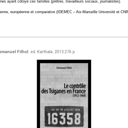
s ayant côtoyé ces familles (prêtres, travailleurs sociaux, journalistes).
ranéenne, européenne et comparative (IDEMEC – Aix-Marseille Université et C
mmanuel Filhol.
ed. Karthala. 2013.276 p