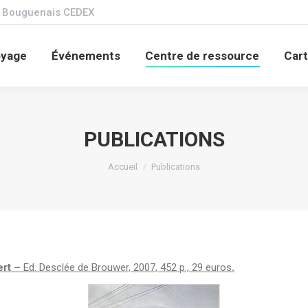
1 Bouguenais CEDEX
Les Gens du voyage
Événements
Centre de r
oyage
Événements
Centre de ressource
Cart
Nous contacter
PUBLICATIONS
Vous êtes ici :
Accueil
Publications
ert –
Ed. Desclée de Brouwer, 2007, 452 p., 29 euros
.