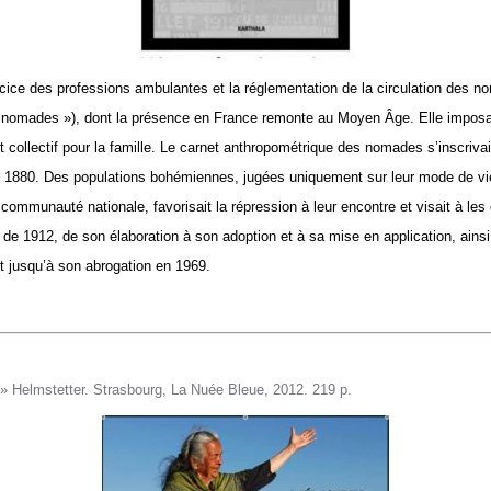
xercice des professions ambulantes et la réglementation de la circulation des no
« nomades »), dont la présence en France remonte au Moyen Âge. Elle imposait
rnet collectif pour la famille. Le carnet anthropométrique des nomades s’inscr
s 1880. Des populations bohémiennes, jugées uniquement sur leur mode de vie
 communauté nationale, favorisait la répression à leur encontre et visait à les 
i de 1912, de son élaboration à son adoption et à sa mise en application, ainsi 
t jusqu’à son abrogation en 1969.
 » Helmstetter. Strasbourg, La Nuée Bleue, 2012. 219 p.