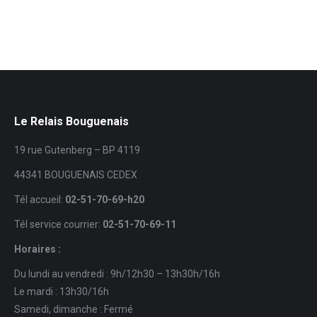
Le Relais Bouguenais
19 rue Gutenberg – BP 4119
44341 BOUGUENAIS CEDEX
Tél accueil:
02-51-70-69-h20
Tél service courrier:
02-51-70-69-11
Horaires :
Du lundi au vendredi : 9h/12h30 – 13h30h/16h
Le mardi : 13h30/16h
Samedi, dimanche : Fermé