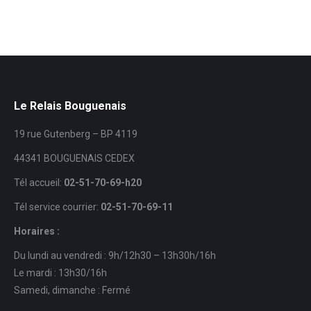
Le Relais Bouguenais
19 rue Gutenberg – BP 4119
44341 BOUGUENAIS CEDEX
Tél accueil:
02-51-70-69-h20
Tél service courrier:
02-51-70-69-11
Horaires :
Du lundi au vendredi : 9h/12h30 – 13h30h/16h
Le mardi : 13h30/16h
Samedi, dimanche : Fermé