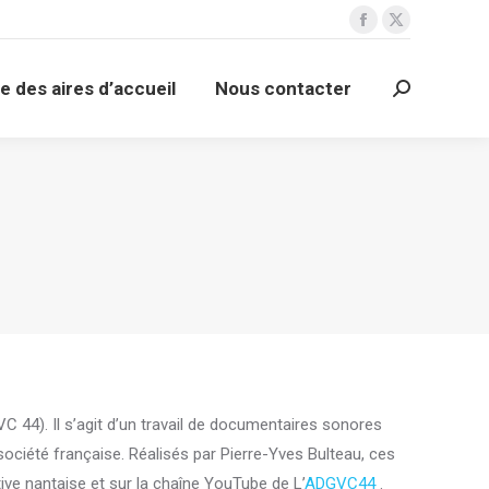
Facebook
X
essource
Carte des aires d’accueil
page
page
Search:
e des aires d’accueil
Nous contacter
opens
opens
Search:
in
in
new
new
window
window
 44). Il s’agit d’un travail de documentaires sonores
 société française. Réalisés par Pierre-Yves Bulteau, ces
ive nantaise et sur la chaîne YouTube de L’
ADGVC44
.