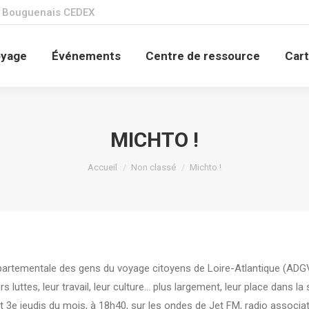
1 Bouguenais CEDEX
Les Gens du voyage
Événements
Centre de r
oyage
Événements
Centre de ressource
Cart
Nous contacter
MICHTO !
Vous êtes ici :
Accueil
Non classé
Michto !
épartementale des gens du voyage citoyens de Loire-Atlantique (ADGVC
luttes, leur travail, leur culture… plus largement, leur place dans la
 3e jeudis du mois, à 18h40, sur les ondes de Jet FM, radio associat