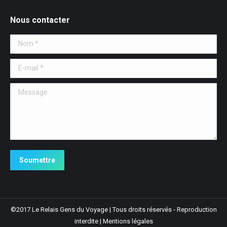
page
page
Nous contacter
opens
opens
in
in
Nom *
new
new
window
window
E-mail *
Message
Soumettre
©2017 Le Relais Gens du Voyage | Tous droits réservés - Reproduction
interdite |
Mentions légales