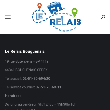
Searc
Le Relais Bouguenais
19 rue Gutenberg – BP 4119
44341 BOUGUENAIS CEDEX
Tél accueil:
02-51-70-69-h20
Tél service courrier:
02-51-70-69-11
Horaires :
Du lundi au vendredi : 9h/12h30 – 13h30h/16h