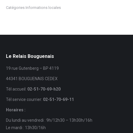
Catégories
Informations locales
Le Relais Bouguenais
19 rue Gutenberg – BP 4119
44341 BOUGUENAIS CEDEX
Tél accueil:
02-51-70-69-h20
Tél service courrier:
02-51-70-69-11
Horaires :
Du lundi au vendredi : 9h/12h30 – 13h30h/16h
Le mardi : 13h30/16h